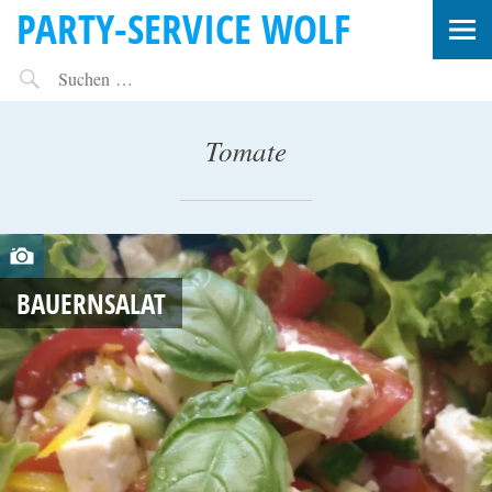
PARTY-SERVICE WOLF
Tomate
M
A
BAUERNSALAT
I
1
7
,
2
0