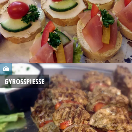
,
2
0
1
4
A
U
GYROSSPIESSE
G
U
S
T
1
7