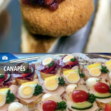
,
2
0
1
4
A
U
CANAPÉS
G
U
S
T
1
7