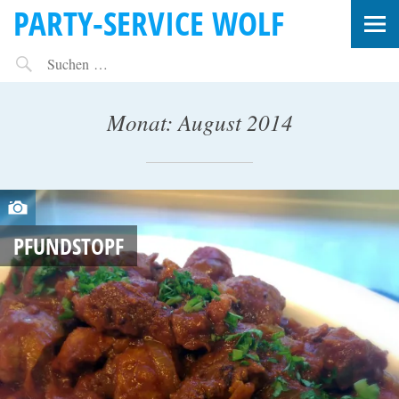
PARTY-SERVICE WOLF
Monat:
August 2014
A
U
PFUNDSTOPF
G
U
S
T
2
8