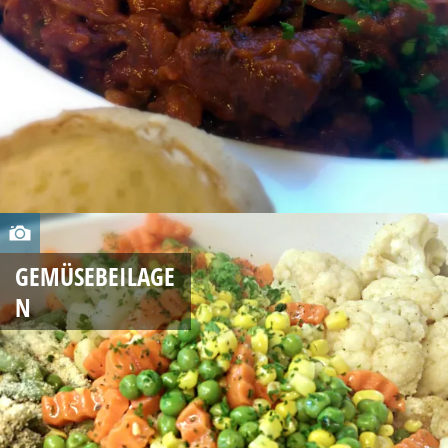
,
2
0
1
4
A
U
GEMÜSEBEILAGE
G
N
U
S
T
2
6