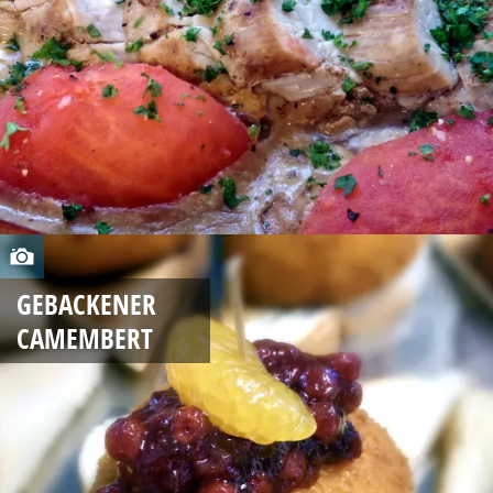
,
2
0
1
4
A
U
GEBACKENER
G
CAMEMBERT
U
S
T
2
3