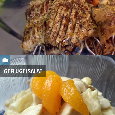
,
2
0
1
4
A
U
GEFLÜGELSALAT
G
U
S
T
1
5