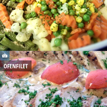
,
2
0
1
4
A
U
OFENFILET
G
U
S
T
2
6