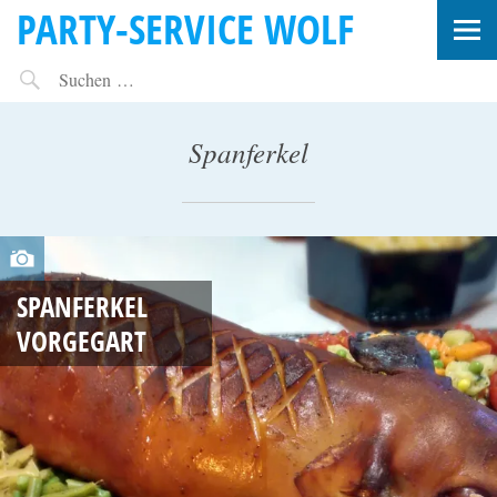
PARTY-SERVICE WOLF
Spanferkel
J
U
SPANFERKEL
L
VORGEGART
I
2
1
,
2