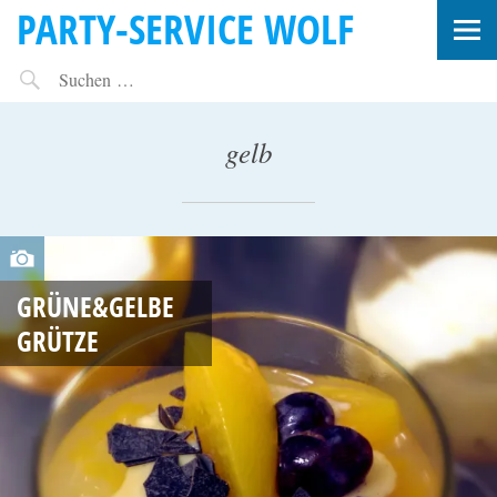
PARTY-SERVICE WOLF
gelb
O
K
GRÜNE&GELBE
T
GRÜTZE
O
B
E
R
1