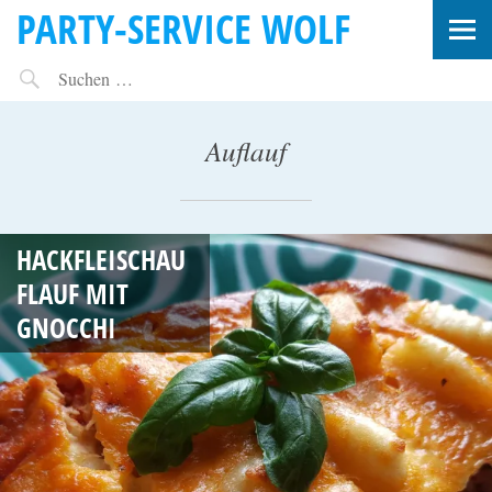
PARTY-SERVICE WOLF
Auflauf
A
HACKFLEISCHAU
P
FLAUF MIT
R
GNOCCHI
I
L
1
6
,